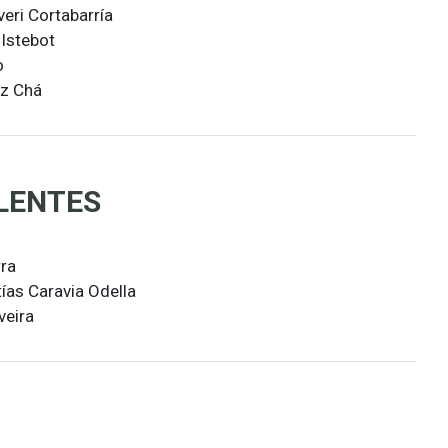
veri Cortabarría
Istebot
o
ez Chá
LENTES
rra
tías Caravia Odella
veira