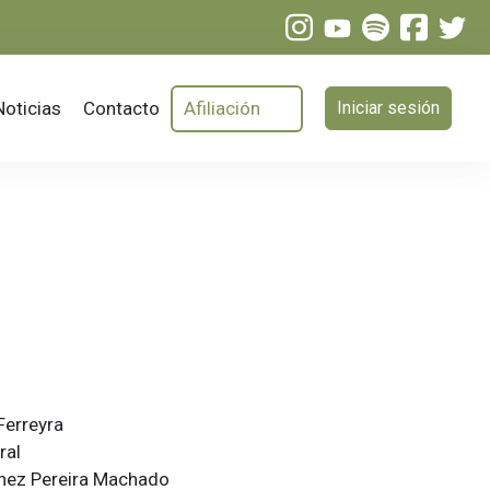
Menú de 
Noticias
Contacto
Afiliación
Iniciar sesión
Ferreyra
ral
ínez Pereira Machado