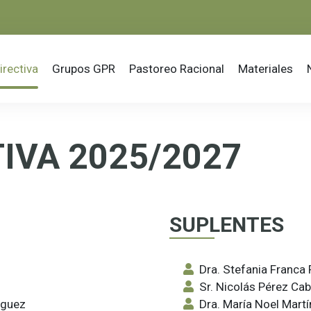
 principal
irectiva
Grupos GPR
Pastoreo Racional
Materiales
Pasar
al
IVA 2025/2027
contenido
principal
SUPLENTES
Dra. Stefania Franca 
Sr. Nicolás Pérez Cab
nguez
Dra. María Noel Mart